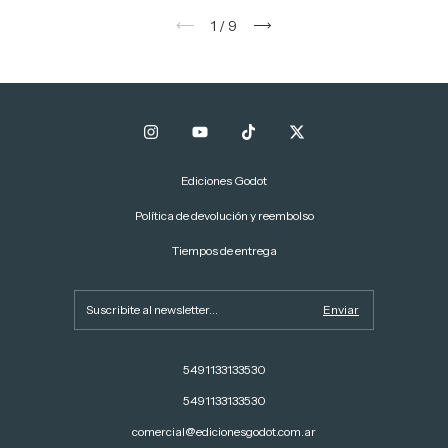
1
/
9
Ediciones Godot
Política de devolución y reembolso
Tiempos de entrega
5491133133530
5491133133530
comercial@edicionesgodot.com.ar