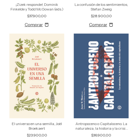
¡Zizek responde!, Dominik
La confusión de los sentimientos,
Finkelde y Todd McGowan (eds.)
Stefan Zweig
$37.900,00
$28.900,00
El universo en una semilla, Joël
Antropoceno o Capitaloceno. La
Broekaert
naturaleza, la historia y la crisis
del capitalismo, Jason W. Moore
$23.900,00
$36.900,00
(ed.)