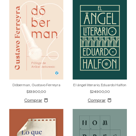
Dóberman, Gustavo Ferreyra
El ángel literario, Eduardo Halfon
$33.900,00
$24.900,00