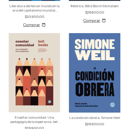
Literatura del tercer mundo en la
Retórica, Bård Borch Michalsen
era del capitalismo mundial,
$26.900,00
Fredric Jameson
$20.900,00
Enseñar comunidad. Una
La condición obrera, Simone Weil
pedagogía de la esperanza, bell
$29.900,00
hooks
$29.900,00