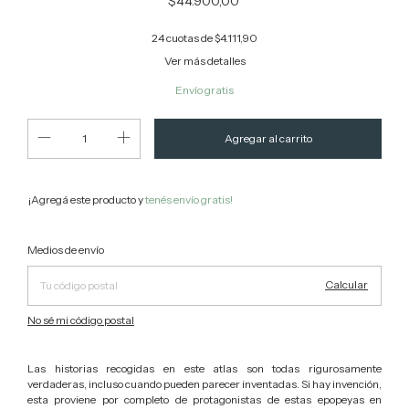
$44.900,00
24
cuotas de
$4.111,90
Ver más detalles
Envío gratis
¡Agregá este producto y
tenés envío gratis!
Cambiar CP
Entregas para el CP:
Medios de envío
Calcular
No sé mi código postal
Las historias recogidas en este atlas son todas rigurosamente
verdaderas, incluso cuando pueden parecer inventadas. Si hay invención,
esta proviene por completo de protagonistas de estas epopeyas en