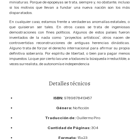
miniaturas. Porque de epopeyas se trata, siempre y, no obstante, incluso
si los motivos que llevan a fundar una nueva nación son los más
disparatados.
En cualquier caso, estamos frente a verdaderas anomalías estatales, o
que quisieran ser tales. En otros casos se trata de ingeniosas
demostraciones con fines políticos. Algunos de estos países fueron
inventados de la nada como “proyectos artísticos”, otros nacen de
controvertidas reconstrucciones de antiguas herencias dinásticas.
Alguno trata de forzar el derecho internacional para afirmar su propia
definitiva soberanía. Por espíritu de libertad, o bien para pagar menos
impuestos. Lo que por cierto las une a todas es la búsqueda irreductible, a
veces surrealista, de autonomía e independencia
Detalles técnicos
ISBN:
9789878413457
Género:
No ficción
Traducción de:
Guillermo Piro
Cantidad de Páginas:
304
Formato:
15x23