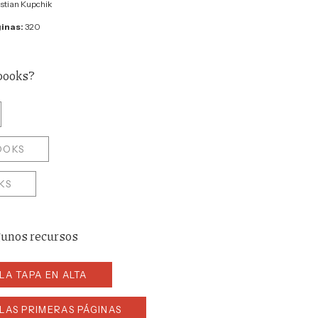
stian Kupchik
inas:
320
ebooks?
OOKS
KS
unos recursos
LA TAPA EN ALTA
LAS PRIMERAS PÁGINAS