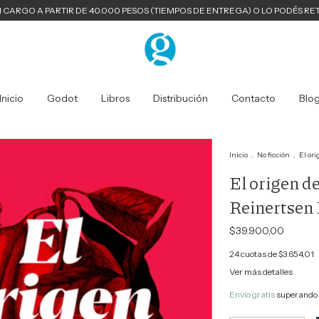
N CARGO A PARTIR DE 40.000 PESOS (TIEMPOS DE ENTREGA) O LO PODÉS RE
Inicio
Godot
Libros
Distribución
Contacto
Blo
Inicio
.
No ficción
.
El or
El origen d
Reinertsen
$39.900,00
24
cuotas de
$3.654,01
Ver más detalles
Envío gratis
superando 