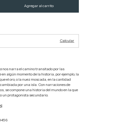
Cambiar CP
Calcular
as
nos narra el camino transitado por las
 en algún momento de la historia, por ejemplo, la
ue el oro, o la nuez moscada, en la cantidad
ercambiada por una isla. Con narraciones de
ros, se compone una historia del mundo en la que
lo un protagonista secundario.
s
8456