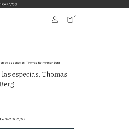
TIRAR VOS
0
g
igen de las especias, Thomas Reinertsen Berg
e las especias, Thomas
 Berg
los
$40.000,00