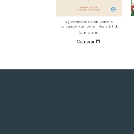
sobre la flora, Efrén Giraldo
Signos de civilización. Cómo la
puntuación cambió la historia, Bård
$38.900,00
Borch Michalsen
$29.900,00