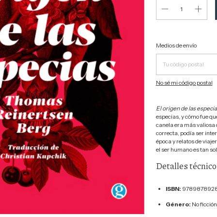
Entregas para el CP:
Medios de envío
No sé mi código postal
El origen de las especi
especias, y cómo fue que
canela era más valiosa q
correcta, podía ser int
época y relatos de viaje
el ser humano es tan so
Detalles técnico
ISBN:
978987892
Género:
No ficción