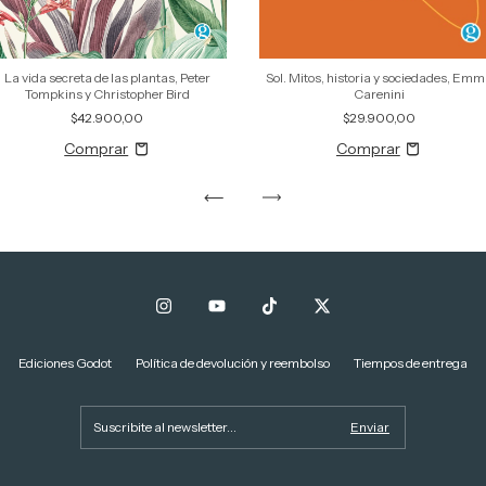
La vida secreta de las plantas, Peter
Sol. Mitos, historia y sociedades, Em
Tompkins y Christopher Bird
Carenini
$42.900,00
$29.900,00
Ediciones Godot
Política de devolución y reembolso
Tiempos de entrega