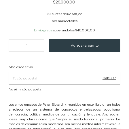
$29.900,00
24
cuotas de
$2.738,22
Ver más detalles
Envío gratis
superando los
$40.000,00
Cambiar CP
Entregas para el CP:
Medios de envío
Calcular
No sé mi código postal
Los cinco ensayos de Peter Sloterdijk reunidos en este libro giran todos
alrededor de un sistema de conceptos entrelazados: populismo,
democracia, política, medios de comunicación y lenguaje. Anclado en
ideas muy claras como que “según su modo funcional primario, los
medios de comunicación modernos son menos medios informativos que
portadores de infecciones”, o bien que “las aberraciones morales y