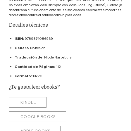
políticas empiezan casi siempre con descuidos lingüísticos”, Sloterdijk
desentraña el funcionamiento de las sociedades capitalistas modernas,
discutiendo contra el sentido común y las ideas
Detalles técnicos
ISBN:
9789874086969
Género
: No ficción
Traducción de:
Nicole Narbebury
Cantidad de Páginas:
112
Formato:
13x20
¿Te gusta leer ebooks?
KINDLE
GOOGLE BOOKS