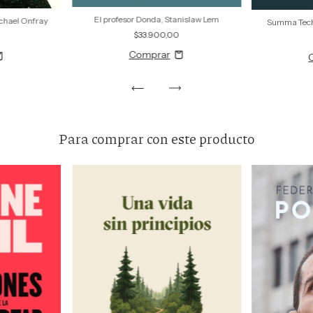
El profesor Donda, Stanislaw Lem
ichael Onfray
Summa Tech
$33.900,00
0
Para comprar con este producto