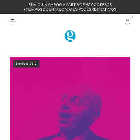
ENVÍO SIN CARGO A PARTIR DE 40.000 PESOS
(TIEMPOS DE ENTREGA) O LO PODÉS RETIRAR VOS
0
Envío gratis