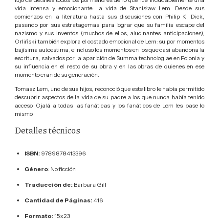
vida intensa y emocionante: la vida de Stanisław Lem. Desde sus
comienzos en la literatura hasta sus discusiones con Philip K. Dick,
pasando por sus estratagemas para lograr que su familia escape del
nazismo y sus inventos (muchos de ellos, alucinantes anticipaciones),
Orliński también explora el costado emocional de Lem: su por momentos
bajísima autoestima, e incluso los momentos en los que casi abandona la
escritura, salvados por la aparición de Summa technologiae en Polonia y
su influencia en el resto de su obra y en las obras de quienes en ese
momento eran de su generación.
Tomasz Lem, uno de sus hijos, reconoció que este libro le había permitido
descubrir aspectos de la vida de su padre a los que nunca había tenido
acceso. Ojalá a todas las fanáticas y los fanáticos de Lem les pase lo
mismo.
Detalles técnicos
ISBN:
9789878413396
Género
: No ficción
Traducción de:
Bárbara Gill
Cantidad de Páginas:
416
Formato:
15x23