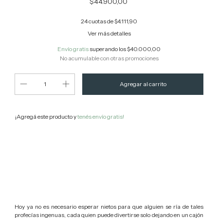
$44.900,00
24
cuotas de
$4.111,90
Ver más detalles
Envío gratis
superando los
$40.000,00
No acumulable con otras promociones
¡Agregá este producto y
tenés envío gratis!
Cambiar CP
Entregas para el CP:
Calcular
Hoy ya no es necesario esperar nietos para que alguien se ría de tales
profecías ingenuas, cada quien puede divertirse solo dejando en un cajón