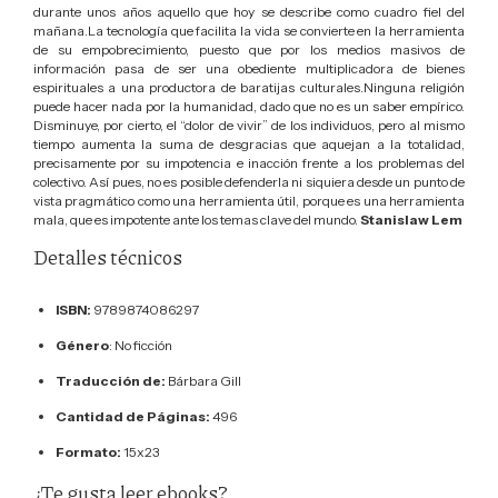
durante unos años aquello que hoy se describe como cuadro fiel del
mañana.La tecnología que facilita la vida se convierte en la herramienta
de su empobrecimiento, puesto que por los medios masivos de
información pasa de ser una obediente multiplicadora de bienes
espirituales a una productora de baratijas culturales.Ninguna religión
puede hacer nada por la humanidad, dado que no es un saber empírico.
Disminuye, por cierto, el “dolor de vivir” de los individuos, pero al mismo
tiempo aumenta la suma de desgracias que aquejan a la totalidad,
precisamente por su impotencia e inacción frente a los problemas del
colectivo. Así pues, no es posible defenderla ni siquiera desde un punto de
vista pragmático como una herramienta útil, porque es una herramienta
mala, que es impotente ante los temas clave del mundo.
Stanislaw Lem
Detalles técnicos
ISBN:
9789874086297
Género
: No ficción
Traducción de:
Bárbara Gill
Cantidad de Páginas:
496
Formato:
15x23
¿Te gusta leer ebooks?