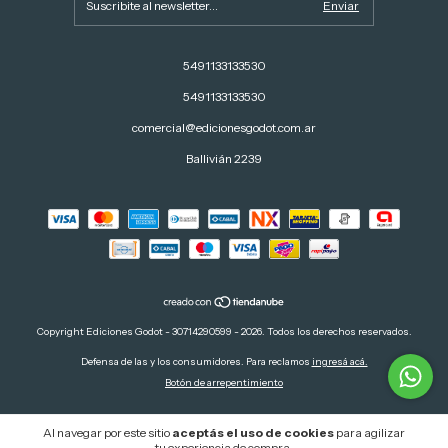
5491133133530
5491133133530
comercial@edicionesgodot.com.ar
Ballivián 2239
Copyright Ediciones Godot - 30714290599 - 2026. Todos los derechos reservados.
Defensa de las y los consumidores. Para reclamos
ingresá acá.
Botón de arrepentimiento
Al navegar por este sitio
aceptás el uso de cookies
para agilizar
tu experiencia de compra.