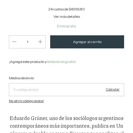
24
cuotas de
$4.569,80
Ver más detalles
Envío gratis
¡Agregá este producto y
tenés envío gratis!
Cambiar CP
Entregas para el CP:
Medios de envío
Calcular
No sé mi código postal
Eduardo Grüner, uno de los sociólogos argentinos
contemporáneos más importantes, publica en Un