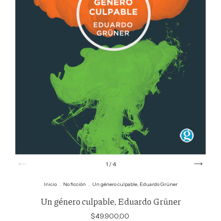
1
/
4
Inicio
.
No ficción
.
Un género culpable, Eduardo Grüner
Un género culpable, Eduardo Grüner
$49.900,00