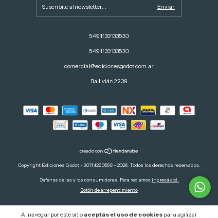
5491133133530
5491133133530
comercial@edicionesgodot.com.ar
Ballivián 2239
Copyright Ediciones Godot - 30714290599 - 2026. Todos los derechos reservados.
Defensa de las y los consumidores. Para reclamos
ingresá acá.
Botón de arrepentimiento
Al navegar por este sitio
aceptás el uso de cookies
para agilizar